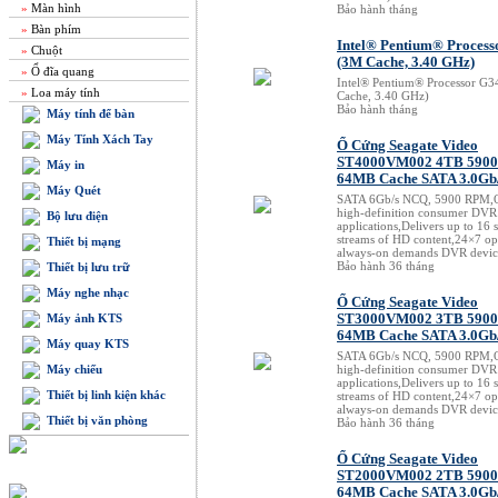
»
Màn hình
Bảo hành tháng
»
Bàn phím
Intel® Pentium® Proces
»
Chuột
(3M Cache, 3.40 GHz)
»
Ổ đĩa quang
Intel® Pentium® Processor G
»
Loa máy tính
Cache, 3.40 GHz)
Bảo hành tháng
Máy tính để bàn
Máy Tính Xách Tay
Ổ Cứng Seagate Video
ST4000VM002 4TB 590
Máy in
64MB Cache SATA 3.0Gb/
Máy Quét
SATA 6Gb/s NCQ, 5900 RPM,O
high-definition consumer DVR
Bộ lưu điện
applications,Delivers up to 16 
streams of HD content,24×7 op
Thiết bị mạng
always-on demands DVR devic
Bảo hành 36 tháng
Thiết bị lưu trữ
Máy nghe nhạc
Ổ Cứng Seagate Video
Máy ảnh KTS
ST3000VM002 3TB 590
64MB Cache SATA 3.0Gb/
Máy quay KTS
SATA 6Gb/s NCQ, 5900 RPM,O
Máy chiếu
high-definition consumer DVR
applications,Delivers up to 16 
Thiết bị linh kiện khác
streams of HD content,24×7 op
always-on demands DVR devic
Thiết bị văn phòng
Bảo hành 36 tháng
Ổ Cứng Seagate Video
BÁN HÀNG TRỰC TUYẾN
ST2000VM002 2TB 590
64MB Cache SATA 3.0Gb/