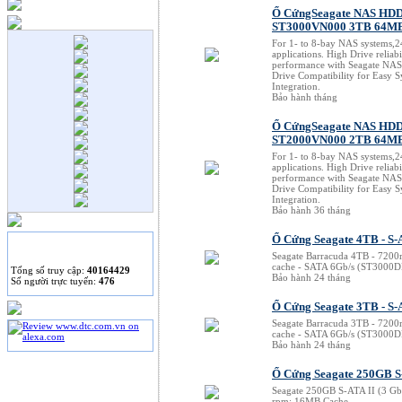
Pavilion mini.
Ổ CứngSeagate NAS HD
VAIO chính thức trở
ST3000VN000 3TB 64M
lại với laptop lai tablet
For 1- to 8-bay NAS systems,
"xếp hình" độc đáo.
applications. High Drive reliabi
performance with Seagate NA
Drive Compatibility for Easy 
Google đang phát triển
Integration.
Chromebook Pixel đời
Bảo hành tháng
mới.
Ổ CứngSeagate NAS HD
Tư vấn chọn mua ổ
ST2000VN000 2TB 64M
cứng gắn ngoài.
For 1- to 8-bay NAS systems,
applications. High Drive reliabi
performance with Seagate NA
Drive Compatibility for Easy 
Integration.
Bảo hành 36 tháng
Ổ Cứng Seagate 4TB - S-
THỐNG KÊ
Seagate Barracuda 4TB - 720
cache - SATA 6Gb/s (ST3000
Tống số truy cập:
40164429
Bảo hành 24 tháng
Số người trực tuyến:
476
Ổ Cứng Seagate 3TB - S-
Seagate Barracuda 3TB - 720
cache - SATA 6Gb/s (ST3000
Bảo hành 24 tháng
Ổ Cứng Seagate 250GB S
Seagate 250GB S-ATA II (3 Gb
rpm; 16MB Cache.