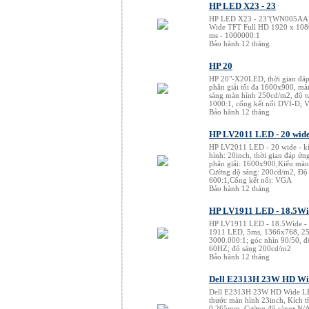
HP LED X23 - 23
HP LED X23 - 23"(WN005AA) 
Wide TFT Full HD 1920 x 1080
ms - 1000000:1
Bảo hành 12 tháng
HP 20
HP 20"-X20LED, thời gian đáp
phân giải tối đa 1600x900, m
sáng màn hình 250cd/m2, độ 
1000:1, cổng kết nối DVI-D,
Bảo hành 12 tháng
HP LV2011 LED - 20 wid
HP LV2011 LED - 20 wide - k
hình: 20inch, thời gian đáp ứn
phân giải: 1600x900,Kiểu màn
Cường độ sáng: 200cd/m2, Độ
600:1,Cổng kết nối: VGA
Bảo hành 12 tháng
HP LV1911 LED - 18.5Wid
HP LV1911 LED - 18.5Wide -
1911 LED, 5ms, 1366x768, 2
3000.000:1; góc nhìn 90/50, đ
60HZ; độ sáng 200cd/m2
Bảo hành 12 tháng
Dell E2313H 23W HD W
Dell E2313H 23W HD Wide L
thước màn hình 23inch, Kích t
0.265mm, Cường độ sáng• N/A