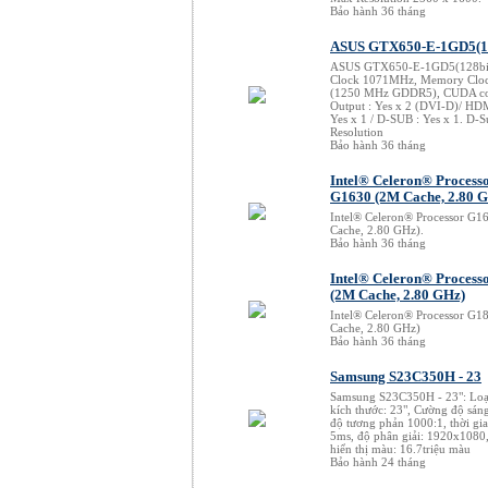
Bảo hành 36 tháng
ASUS GTX650-E-1GD5(12
ASUS GTX650-E-1GD5(128bit
Clock 1071MHz, Memory Clo
(1250 MHz GDDR5), CUDA co
Output : Yes x 2 (DVI-D)/ HDM
Yes x 1 / D-SUB : Yes x 1. D-
Resolution
Bảo hành 36 tháng
Intel® Celeron® Process
G1630 (2M Cache, 2.80 
Intel® Celeron® Processor G1
Cache, 2.80 GHz).
Bảo hành 36 tháng
Intel® Celeron® Process
(2M Cache, 2.80 GHz)
Intel® Celeron® Processor G1
Cache, 2.80 GHz)
Bảo hành 36 tháng
Samsung S23C350H - 23
Samsung S23C350H - 23": Loạ
kích thước: 23", Cường độ sán
độ tương phản 1000:1, thời gi
5ms, độ phân giải: 1920x1080
hiển thị màu: 16.7triệu màu
Bảo hành 24 tháng