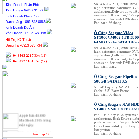
SATA 6Gb/s NCQ, 5900 RPM,O
Kinh Doanh Phân Phối
high-definition consumer DVR
Kim Thúy – 0913 031 506
applications,Delivers up to 16 
streams of HD content,24×7 op
Kinh Doanh Phân Phối
always-on demands DVR devic
Danh Lăng - 091 848 0886
Bảo hành 36 tháng
Kinh Doanh Dự Án
Ổ Cứng Seagate Video
Văn Doanh - 0912 624 198
ST1000VM002 1TB 590
Hỗ Trợ Kỹ Thuật
64MB Cache SATA 3.0Gb/
Đặng Tài -0913 570 734
SATA 6Gb/s NCQ, 5900 RPM,O
high-definition consumer DVR
applications,Delivers up to 16 
04 3563 2217 Ext (11)
streams of HD content,24×7 op
04 3852 1831 Ext (12)
always-on demands DVR devic
Bảo hành tháng
Ổ Cứng Seagate Pipeline
500GB SATA II 3.5
500GB Capacity. SATA II Inte
Cache. 3.5" Form Factor.
Bảo hành 36 tháng
Ổ CứngSeagate NAS HD
ST4000VN000 4TB 64M
Apple bán 48.000
For 1- to 8-bay NAS systems,
MacBook 2015 trong
applications. High Drive reliabi
performance with Seagate NA
một ngày.
Drive Compatibility for Easy 
Integration.
HP giới thiệu máy tính
Bảo hành 36 tháng
Xem tiếp >>
để bàn Stream và