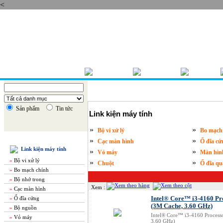
<
Thứ năm , 06/08/2026
TRANG CHỦ
GIỚI THIỆU
BÁO GIÁ
Sản phẩm
Tin tức
Link kiện máy tính
»
»
Bộ vi xử lý
Bo mạch
DANH MỤC SẢN PHẨM
»
»
Cạc màn hình
Ổ đĩa cứ
Link kiện máy tính
»
»
Vỏ máy
Màn hìn
»
Bộ vi xử lý
»
»
Chuột
Ổ đĩa q
»
Bo mạch chính
»
Bộ nhớ trong
Xem :
»
Cạc màn hình
»
Ổ đĩa cứng
Intel® Core™ i3-4160 Pr
(3M Cache, 3.60 GHz)
»
Bộ nguồn
Intel® Core™ i3-4160 Process
»
Vỏ máy
3.60 GHz)