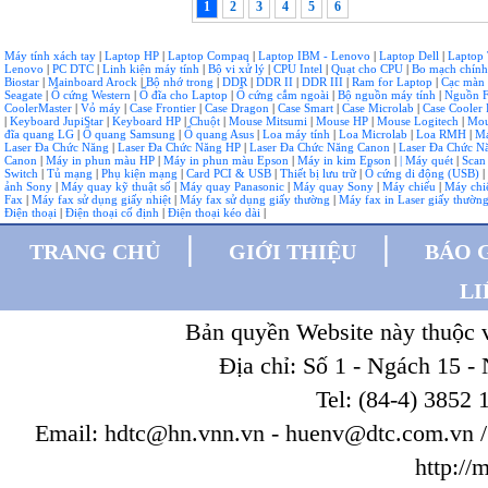
1
2
3
4
5
6
Máy tính xách tay
|
Laptop HP
|
Laptop Compaq
|
Laptop IBM - Lenovo
|
Laptop Dell
|
Laptop
Lenovo
|
PC DTC
|
Linh kiện máy tính
|
Bộ vi xử lý
|
CPU Intel
|
Quạt cho CPU
|
Bo mạch chín
Biostar
|
Mainboard Arock
|
Bộ nhớ trong
|
DDR
|
DDR II
|
DDR III
|
Ram for Laptop
|
Cạc màn
Seagate
|
Ổ cứng Western
|
Ổ đĩa cho Laptop
|
Ổ cứng cắm ngoài
|
Bộ nguồn máy tính
|
Nguồn F
CoolerMaster
|
Vỏ máy
|
Case Frontier
|
Case Dragon
|
Case Smart
|
Case Microlab
|
Case Cooler 
|
Keyboard JupiStar
|
Keyboard HP
|
Chuột
|
Mouse Mitsumi
|
Mouse HP
|
Mouse Logitech
|
Mou
đĩa quang LG
|
Ổ quang Samsung
|
Ổ quang Asus
|
Loa máy tính
|
Loa Microlab
|
Loa RMH
|
Má
Laser Đa Chức Năng
|
Laser Đa Chức Năng HP
|
Laser Đa Chức Năng Canon
|
Laser Đa Chức 
Canon
|
Máy in phun màu HP
|
Máy in phun màu Epson
|
Máy in kim Epson
|
| Máy quét
|
Scan
Switch
|
Tủ mạng
|
Phụ kiện mạng
|
Card PCI & USB
|
Thiết bị lưu trữ
|
Ổ cứng di động (USB)
|
ảnh Sony
|
Máy quay kỹ thuật số
|
Máy quay Panasonic
|
Máy quay Sony
|
Máy chiếu
|
Máy chi
Fax
|
Máy fax sử dụng giấy nhiệt
|
Máy fax sử dụng giấy thường
|
Máy fax in Laser giấy thườn
Điện thoại
|
Điện thoại cố định
|
Điện thoại kéo dài
|
|
|
TRANG CHỦ
GIỚI THIỆU
BÁO 
LI
Bản quyền Website này thuộc
Địa chỉ: Số 1 - Ngách 15 -
Tel: (84-4) 3852 
Email: hdtc@hn.vnn.vn - huenv@dtc.com.vn / W
http://