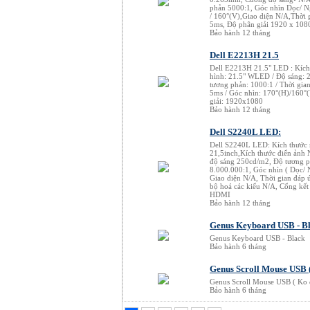
phản 5000:1, Góc nhìn Dọc/ 
/ 160°(V),Giao diện N/A,Thời 
5ms, Độ phân giải 1920 x 108
Bảo hành 12 tháng
Dell E2213H 21.5
Dell E2213H 21.5" LED : Kíc
hình: 21.5" WLED / Độ sáng: 2
tương phản: 1000:1 / Thời gia
5ms / Góc nhìn: 170°(H)/160°(
giải: 1920x1080
Bảo hành 12 tháng
Dell S2240L LED:
Dell S2240L LED: Kích thước
21,5inch,Kích thước điển ảnh
độ sáng 250cd/m2, Độ tương 
8.000.000:1, Góc nhìn ( Dọc/
Giao diện N/A, Thời gian đáp
bộ hoá các kiểu N/A, Cổng kết
HDMI
Bảo hành 12 tháng
Genus Keyboard USB - B
Genus Keyboard USB - Black
Bảo hành 6 tháng
Genus Scroll Mouse USB 
Genus Scroll Mouse USB ( Ko 
Bảo hành 6 tháng