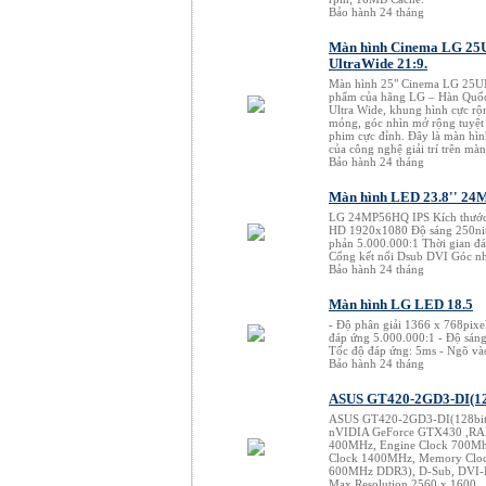
Bảo hành 24 tháng
Màn hình Cinema LG 2
UltraWide 21:9.
Màn hình 25" Cinema LG 25U
phẩm của hãng LG – Hàn Quốc
Ultra Wide, khung hình cực rộ
mỏng, góc nhìn mở rộng tuyệt
phim cực đỉnh. Đây là màn hìn
của công nghệ giải trí trên màn
Bảo hành 24 tháng
Màn hình LED 23.8'' 2
LG 24MP56HQ IPS Kích thước 2
HD 1920x1080 Độ sáng 250ni
phản 5.000.000:1 Thời gian đ
Cổng kết nối Dsub DVI Góc n
Bảo hành 24 tháng
Màn hình LG LED 18.5
- Độ phân giải 1366 x 768pixel
đáp ứng 5.000.000:1 - Độ sán
Tốc độ đáp ứng: 5ms - Ngõ và
Bảo hành 24 tháng
ASUS GT420-2GD3-DI(12
ASUS GT420-2GD3-DI(128bit
nVIDIA GeForce GTX430 ,
400MHz, Engine Clock 700Mh
Clock 1400MHz, Memory Clo
600MHz DDR3), D-Sub, DVI-
Max Resolution 2560 x 1600.