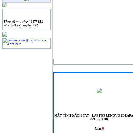
THỐNG KÊ
Tống số truy cập:
40175158
Số người trực tuyến:
252
SẢN PHẨM MỚI
MÁY TÍNH XÁCH TAY - LAPTOP LENOVO IDEAPA
(5930-6170)
Giá:
0