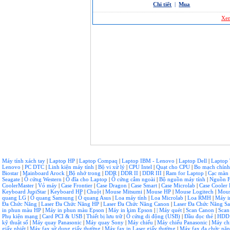
Chi tiết
|
Mua
Xem
Máy tính xách tay
|
Laptop HP
|
Laptop Compaq
|
Laptop IBM - Lenovo
|
Laptop Dell
|
Laptop
Lenovo
|
PC DTC
|
Linh kiện máy tính
|
Bộ vi xử lý
|
CPU Intel
|
Quạt cho CPU
|
Bo mạch chín
Biostar
|
Mainboard Arock
|
Bộ nhớ trong
|
DDR
|
DDR II
|
DDR III
|
Ram for Laptop
|
Cạc màn
Seagate
|
Ổ cứng Western
|
Ổ đĩa cho Laptop
|
Ổ cứng cắm ngoài
|
Bộ nguồn máy tính
|
Nguồn F
CoolerMaster
|
Vỏ máy
|
Case Frontier
|
Case Dragon
|
Case Smart
|
Case Microlab
|
Case Cooler 
Keyboard JupiStar
|
Keyboard HP
|
Chuột
|
Mouse Mitsumi
|
Mouse HP
|
Mouse Logitech
|
Mous
quang LG
|
Ổ quang Samsung
|
Ổ quang Asus
|
Loa máy tính
|
Loa Microlab
|
Loa RMH
|
Máy 
Đa Chức Năng
|
Laser Đa Chức Năng HP
|
Laser Đa Chức Năng Canon
|
Laser Đa Chức Năng 
in phun màu HP
|
Máy in phun màu Epson
|
Máy in kim Epson
|
| Máy quét
|
Scan Canon
|
Scan
Phụ kiện mạng
|
Card PCI & USB
|
Thiết bị lưu trữ
|
Ổ cứng di động (USB)
|
Đầu đọc thẻ
|
HDD
kỹ thuật số
|
Máy quay Panasonic
|
Máy quay Sony
|
Máy chiếu
|
Máy chiếu Panasonic
|
Máy ch
giấy nhiệt
|
Máy fax sử dụng giấy thường
|
Máy fax in Laser giấy thường
|
Máy fax đa chức nă