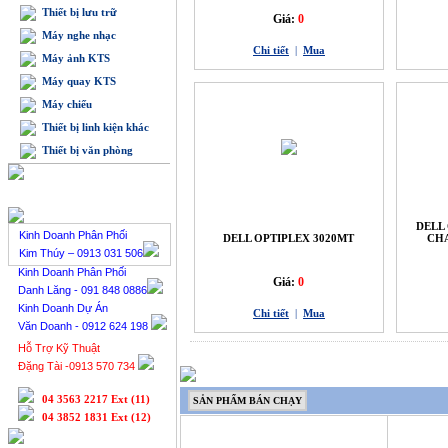
Thiết bị lưu trữ
Giá:
0
Máy nghe nhạc
Chi tiết
|
Mua
Máy ảnh KTS
Máy quay KTS
Máy chiếu
Thiết bị linh kiện khác
Thiết bị văn phòng
BÁN HÀNG TRỰC TUYẾN
DELL
Kinh Doanh Phân Phối
DELL OPTIPLEX 3020MT
CHA
Kim Thúy – 0913 031 506
Kinh Doanh Phân Phối
Giá:
0
Danh Lăng - 091 848 0886
Kinh Doanh Dự Án
Chi tiết
|
Mua
Văn Doanh - 0912 624 198
Hỗ Trợ Kỹ Thuật
Đặng Tài -0913 570 734
04 3563 2217 Ext (11)
SẢN PHẨM BÁN CHẠY
04 3852 1831 Ext (12)