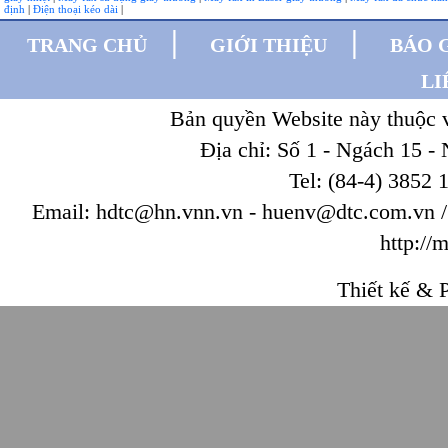
định
|
Điện thoại kéo dài
|
|
|
TRANG CHỦ
GIỚI THIỆU
BÁO 
LI
Bản quyền Website này thuộc
Địa chỉ: Số 1 - Ngách 15 -
Tel: (84-4) 3852 
Email: hdtc@hn.vnn.vn - huenv@dtc.com.vn / W
http://
Thiết kế & P