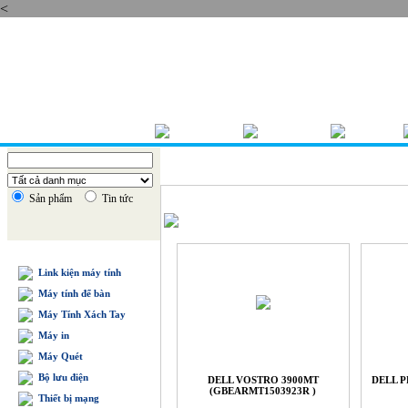
<
Thứ năm , 06/08/2026
TRANG CHỦ
GIỚI THIỆU
BÁO GIÁ
Sản phẩm
Tin tức
DANH MỤC SẢN PHẨM
Link kiện máy tính
Máy tính để bàn
Máy Tính Xách Tay
Máy in
Máy Quét
Bộ lưu điện
DELL VOSTRO 3900MT
DELL P
(GBEARMT1503923R )
Thiết bị mạng