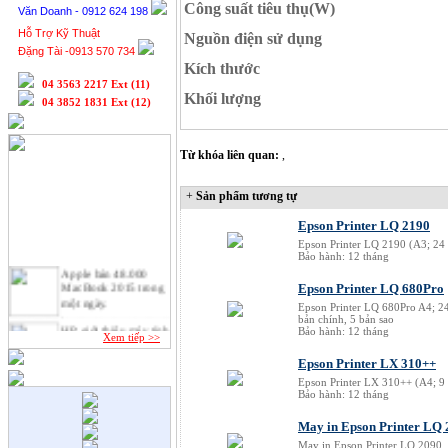
Công suất tiêu thụ(W)
Văn Doanh - 0912 624 198
Hỗ Trợ Kỹ Thuật
Nguồn điện sử dụng
Đặng Tài -0913 570 734
Kích thước
04 3563 2217 Ext (11)
Khối lượng
04 3852 1831 Ext (12)
Từ khóa liên quan:
,
+
Sản phẩm tương tự
Epson Printer LQ 2190
Epson Printer LQ 2190 (A3; 24 
Bảo hành: 12 tháng
Apple bán 48.000
MacBook 2015 trong
Epson Printer LQ 680Pro
một ngày.
Epson Printer LQ 680Pro A4; 24
bản chính, 5 bản sao
HP giới thiệu máy tính
Bảo hành: 12 tháng
Xem tiếp >>
để bàn Stream và
Pavilion mini.
Epson Printer LX 310++
VAIO chính thức trở
Epson Printer LX 310++ (A4; 9 
Bảo hành: 12 tháng
lại với laptop lai tablet
"xếp hình" độc đáo.
May in Epson Printer LQ 
Google đang phát triển
May in Epson Printer LQ 2090.