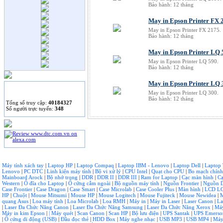
Chromebook Pixel đời
Bảo hành: 12 tháng
mới.
May in Epson Printer FX 
Tư vấn chọn mua ổ
cứng gắn ngoài.
May in Epson Printer FX 2175.
Bảo hành: 12 tháng
May in Epson Printer LQ 
May in Epson Printer LQ 590.
Bảo hành: 12 tháng
May in Epson Printer LQ
THỐNG KÊ
May in Epson Printer LQ 300.
Bảo hành: 12 tháng
Tống số truy cập:
40184327
Số người trực tuyến:
348
Máy tính xách tay
|
Laptop HP
|
Laptop Compaq
|
Laptop IBM - Lenovo
|
Laptop Dell
|
Laptop
Lenovo
|
PC DTC
|
Linh kiện máy tính
|
Bộ vi xử lý
|
CPU Intel
|
Quạt cho CPU
|
Bo mạch chín
Mainboard Arock
|
Bộ nhớ trong
|
DDR
|
DDR II
|
DDR III
|
Ram for Laptop
|
Cạc màn hình
|
Cạ
Western
|
Ổ đĩa cho Laptop
|
Ổ cứng cắm ngoài
|
Bộ nguồn máy tính
|
Nguồn Frontier
|
Nguồn 
Case Frontier
|
Case Dragon
|
Case Smart
|
Case Microlab
|
Case Cooler Plus
|
Màn hình
|
LCD L
HP
|
Chuột
|
Mouse Mitsumi
|
Mouse HP
|
Mouse Logitech
|
Mouse Fujiteck
|
Mouse Newidea
|
quang Asus
|
Loa máy tính
|
Loa Microlab
|
Loa RMH
|
Máy in
|
Máy in Laser
|
Laser Canon
|
La
|
Laser Đa Chức Năng Canon
|
Laser Đa Chức Năng Samsung
|
Laser Đa Chức Năng Xerox
|
Máy
Máy in kim Epson
|
| Máy quét
|
Scan Canon
|
Scan HP
|
Bộ lưu điện
|
UPS Santak
|
UPS Emerson
|
Ổ cứng di động (USB)
|
Đầu đọc thẻ
|
HDD Box
|
Máy nghe nhạc
|
USB MP3
|
USB MP4
|
Máy