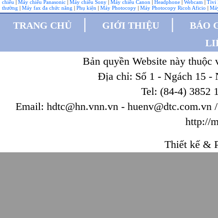
chiếu
|
Máy chiếu Panasonic
|
Máy chiếu Sony
|
Máy chiếu Canon
|
Headphone
|
Webcam
|
Tivi
thường
|
Máy fax đa chức năng
|
Phụ kiện
|
Máy Photocopy
|
Máy Photocopy Ricoh Aficio
|
Má
|
|
TRANG CHỦ
GIỚI THIỆU
BÁO 
LI
Bản quyền Website này thuộc
Địa chỉ: Số 1 - Ngách 15 -
Tel: (84-4) 3852 
Email: hdtc@hn.vnn.vn - huenv@dtc.com.vn / W
http://
Thiết kế & P