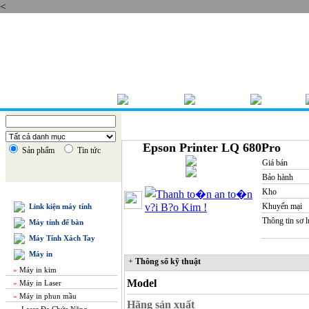
<
Thứ sáu , 07/08/2026
TRANG CHỦ
GIỚI THIỆU
BÁO GIÁ
Epson Printer LQ 680Pro
Sản phẩm
Tin tức
Giá bán
Bảo hành
Kho
DANH MỤC SẢN PHẨM
Khuyến mại
Link kiện máy tính
Thông tin sơ 
Máy tính để bàn
Máy Tính Xách Tay
Máy in
+
Thông số kỹ thuật
»
Máy in kim
Model
»
Máy in Laser
»
Máy in phun mầu
Hãng sản xuất