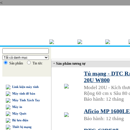
<
Thứ năm , 06/08/2026
TRANG CHỦ
GIỚI THIỆU
BÁO GIÁ
Sản phẩm
Tin tức
+
Sản phẩm tương tự
Tủ mạng - DTC 
20U W800
DANH MỤC SẢN PHẨM
Model 20U - Kích thư
Link kiện máy tính
Rộng 60 cm x Sâu 80
Máy tính để bàn
Bảo hành: 12 tháng
Máy Tính Xách Tay
Máy in
Aficio MP 1600LE 
Máy Quét
Bảo hành: 12 tháng
Bộ lưu điện
Thiết bị mạng