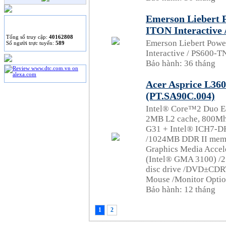
Emerson Liebert 
THỐNG KÊ
ITON Interactive
Tống số truy cập:
40162808
Emerson Liebert Pow
Số người trực tuyến:
589
Interactive / PS600-T
Bảo hành: 36 tháng
Acer Asprice L36
(PT.SA90C.004)
Intel® Core™2 Duo E
2MB L2 cache, 800Mh
G31 + Intel® ICH7-DH
/1024MB DDR II memo
Graphics Media Accel
(Intel® GMA 3100) /
disc drive /DVD±CDR
Mouse /Monitor Optio
Bảo hành: 12 tháng
1
2