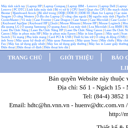
Máy tính xách tay
|
Laptop HP
|
Laptop Compaq
|
Laptop IBM - Lenovo
|
Laptop Dell
|
Laptop
Lenovo
|
PC DTC
|
Linh kiện máy tính
|
Bộ vi xử lý
|
CPU Intel
|
Quạt cho CPU
|
Bo mạch chín
Biostar
|
Mainboard Arock
|
Bộ nhớ trong
|
DDR
|
DDR II
|
DDR III
|
Ram for Laptop
|
Cạc màn
Seagate
|
Ổ cứng Western
|
Ổ đĩa cho Laptop
|
Ổ cứng cắm ngoài
|
Bộ nguồn máy tính
|
Nguồn F
CoolerMaster
|
Vỏ máy
|
Case Frontier
|
Case Dragon
|
Case Smart
|
Case Microlab
|
Case Cooler 
|
Keyboard JupiStar
|
Keyboard HP
|
Chuột
|
Mouse Mitsumi
|
Mouse HP
|
Mouse Logitech
|
Mou
đĩa quang LG
|
Ổ quang Samsung
|
Ổ quang Asus
|
Loa máy tính
|
Loa Microlab
|
Loa RMH
|
Má
Laser Đa Chức Năng
|
Laser Đa Chức Năng HP
|
Laser Đa Chức Năng Canon
|
Laser Đa Chức 
Canon
|
Máy in phun màu HP
|
Máy in phun màu Epson
|
Máy in kim Epson
|
| Máy quét
|
Scan
Switch
|
Tủ mạng
|
Phụ kiện mạng
|
Card PCI & USB
|
Thiết bị lưu trữ
|
Ổ cứng di động (USB)
|
ảnh Sony
|
Máy quay kỹ thuật số
|
Máy quay Panasonic
|
Máy quay Sony
|
Máy chiếu
|
Máy chi
Fax
|
Máy fax sử dụng giấy nhiệt
|
Máy fax sử dụng giấy thường
|
Máy fax in Laser giấy thườn
Điện thoại
|
Điện thoại cố định
|
Điện thoại kéo dài
|
|
|
TRANG CHỦ
GIỚI THIỆU
BÁO 
LI
Bản quyền Website này thuộc
Địa chỉ: Số 1 - Ngách 15 -
Tel: (84-4) 3852 
Email: hdtc@hn.vnn.vn - huenv@dtc.com.vn / W
http://
Thiết kế & P