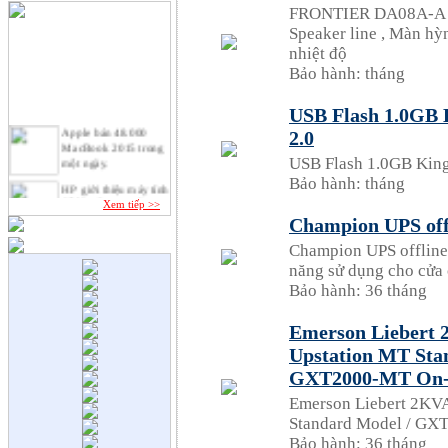
FRONTIER DA08A-A , 
Speaker line , Màn hỳ
nhiệt độ
Bảo hành: tháng
USB Flash 1.0GB 
Apple bán 48.000
2.0
MacBook 2015 trong
một ngày.
USB Flash 1.0GB King
Bảo hành: tháng
HP giới thiệu máy tính
để bàn Stream và
Xem tiếp >>
Pavilion mini.
Champion UPS off
VAIO chính thức trở
Champion UPS offlin
lại với laptop lai tablet
năng sử dụng cho cửa 
"xếp hình" độc đáo.
Bảo hành: 36 tháng
Google đang phát triển
Chromebook Pixel đời
mới.
Emerson Liebert
Upstation MT Sta
Tư vấn chọn mua ổ
cứng gắn ngoài.
GXT2000-MT On-
Emerson Liebert 2KV
Standard Model / GX
Bảo hành: 36 tháng