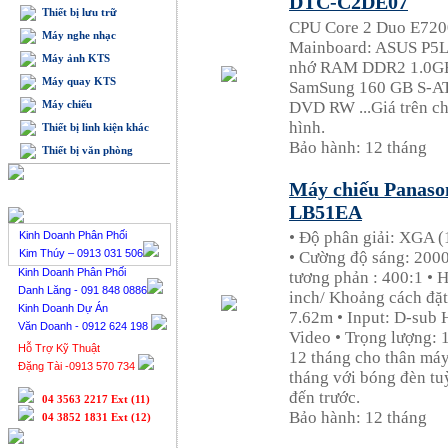
DTC-C2DE07
Thiết bị lưu trữ
CPU Core 2 Duo E7200
Máy nghe nhạc
Mainboard: ASUS P5L
Máy ảnh KTS
nhớ RAM DDR2 1.0GB
Máy quay KTS
SamSung 160 GB S-AT
Máy chiếu
DVD RW ...Giá trên c
hình.
Thiết bị linh kiện khác
Bảo hành: 12 tháng
Thiết bị văn phòng
Máy chiếu Panason
BÁN HÀNG TRỰC TUYẾN
LB51EA
• Độ phân giải: XGA 
Kinh Doanh Phân Phối
Kim Thúy – 0913 031 506
• Cường độ sáng: 200
Kinh Doanh Phân Phối
tương phản : 400:1 • 
Danh Lăng - 091 848 0886
inch/ Khoảng cách đặt
Kinh Doanh Dự Án
7.62m • Input: D-sub H
Văn Doanh - 0912 624 198
Video • Trọng lượng: 
Hỗ Trợ Kỹ Thuật
12 tháng cho thân máy
Đặng Tài -0913 570 734
tháng với bóng đèn tu
đến trước.
04 3563 2217 Ext (11)
Bảo hành: 12 tháng
04 3852 1831 Ext (12)