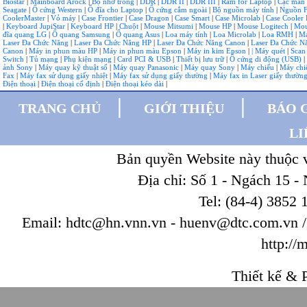
Biostar
|
Mainboard Arock
|
Bộ nhớ trong
|
DDR
|
DDR II
|
DDR III
|
Ram for Laptop
|
Cạc màn
Seagate
|
Ổ cứng Western
|
Ổ đĩa cho Laptop
|
Ổ cứng cắm ngoài
|
Bộ nguồn máy tính
|
Nguồn F
CoolerMaster
|
Vỏ máy
|
Case Frontier
|
Case Dragon
|
Case Smart
|
Case Microlab
|
Case Cooler 
|
Keyboard JupiStar
|
Keyboard HP
|
Chuột
|
Mouse Mitsumi
|
Mouse HP
|
Mouse Logitech
|
Mou
đĩa quang LG
|
Ổ quang Samsung
|
Ổ quang Asus
|
Loa máy tính
|
Loa Microlab
|
Loa RMH
|
Má
Laser Đa Chức Năng
|
Laser Đa Chức Năng HP
|
Laser Đa Chức Năng Canon
|
Laser Đa Chức 
Canon
|
Máy in phun màu HP
|
Máy in phun màu Epson
|
Máy in kim Epson
|
| Máy quét
|
Scan
Switch
|
Tủ mạng
|
Phụ kiện mạng
|
Card PCI & USB
|
Thiết bị lưu trữ
|
Ổ cứng di động (USB)
|
ảnh Sony
|
Máy quay kỹ thuật số
|
Máy quay Panasonic
|
Máy quay Sony
|
Máy chiếu
|
Máy chi
Fax
|
Máy fax sử dụng giấy nhiệt
|
Máy fax sử dụng giấy thường
|
Máy fax in Laser giấy thườn
Điện thoại
|
Điện thoại cố định
|
Điện thoại kéo dài
|
|
|
TRANG CHỦ
GIỚI THIỆU
BÁO 
LI
Bản quyền Website này thuộc
Địa chỉ: Số 1 - Ngách 15 -
Tel: (84-4) 3852 
Email: hdtc@hn.vnn.vn - huenv@dtc.com.vn / W
http://
Thiết kế & P