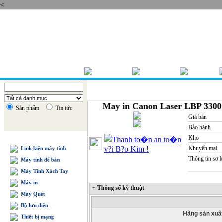
<
Chủ nhật , 09/08/2026
TRANG CHỦ
GIỚI THIỆU
BÁO GIÁ
May in Canon Laser LBP 3300
Sản phẩm
Tin tức
Giá bán
Bảo hành
Kho
DANH MỤC SẢN PHẨM
Khuyến mại
Link kiện máy tính
Thông tin sơ 
Máy tính để bàn
Máy Tính Xách Tay
Máy in
+
Thông số kỹ thuật
Máy Quét
Bộ lưu điện
Hãng sản xuấ
Thiết bị mạng