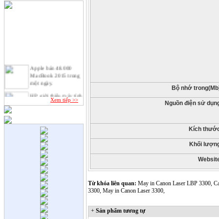
Apple bán 48.000
MacBook 2015 trong
một ngày.
Bộ nhớ trong(Mb
HP giới thiệu máy tính
Xem tiếp >>
để bàn Stream và
Nguồn điện sử dụn
Pavilion mini.
VAIO chính thức trở
lại với laptop lai tablet
Kích thướ
"xếp hình" độc đáo.
Khối lượn
Google đang phát triển
Chromebook Pixel đời
Websit
mới.
Tư vấn chọn mua ổ
cứng gắn ngoài.
Từ khóa liên quan:
May in Canon Laser LBP 3300, Ca
3300, May in Canon Laser 3300,
+
Sản phẩm tương tự