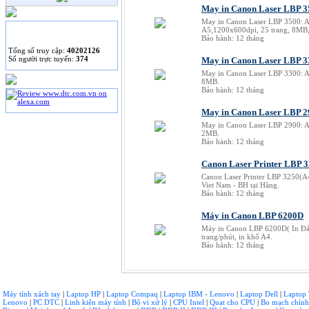
May in Canon Laser LBP 3
May in Canon Laser LBP 3500: A
A5,1200x600dpi, 25 trang, 8MB,
THỐNG KÊ
Bảo hành: 12 tháng
Tống số truy cập:
40202126
Số người trực tuyến:
374
May in Canon Laser LBP 3
May in Canon Laser LBP 3300: 
8MB.
Bảo hành: 12 tháng
May in Canon Laser LBP 2
May in Canon Laser LBP 2900: A
2MB.
Bảo hành: 12 tháng
Canon Laser Printer LBP 3
Canon Laser Printer LBP 3250(A
Viet Nam - BH tại Hãng.
Bảo hành: 12 tháng
Máy in Canon LBP 6200D
Máy in Canon LBP 6200D( In Đả
trang/phút, in khổ A4.
Bảo hành: 12 tháng
Máy tính xách tay
|
Laptop HP
|
Laptop Compaq
|
Laptop IBM - Lenovo
|
Laptop Dell
|
Laptop
Lenovo
|
PC DTC
|
Linh kiện máy tính
|
Bộ vi xử lý
|
CPU Intel
|
Quạt cho CPU
|
Bo mạch chín