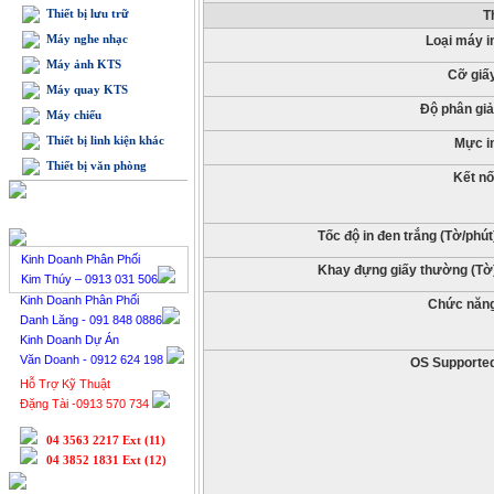
Thiết bị lưu trữ
T
Máy nghe nhạc
Loại máy i
Máy ảnh KTS
Cỡ giấ
Máy quay KTS
Độ phân giả
Máy chiếu
Thiết bị linh kiện khác
Mực i
Thiết bị văn phòng
Kết nố
BÁN HÀNG TRỰC TUYẾN
Tốc độ in đen trắng (Tờ/phút
Kinh Doanh Phân Phối
Khay đựng giấy thường (Tờ
Kim Thúy – 0913 031 506
Kinh Doanh Phân Phối
Chức năn
Danh Lăng - 091 848 0886
Kinh Doanh Dự Án
Văn Doanh - 0912 624 198
OS Supporte
Hỗ Trợ Kỹ Thuật
Đặng Tài -0913 570 734
04 3563 2217 Ext (11)
04 3852 1831 Ext (12)