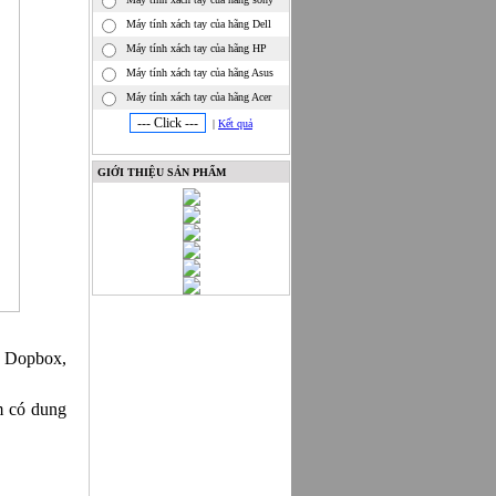
Canon
Máy tính xách tay của hãng Dell
Máy tính xách tay của hãng HP
Nhà phân phối chính thức
Máy tính xách tay của hãng Asus
các sản phẩm LG
Máy tính xách tay của hãng Acer
|
Kết quả
GIỚI THIỆU SẢN PHẨM
n Dopbox,
m có dung