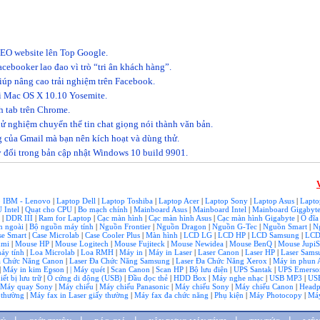
EO website lên Top Google.
cebooker lao đao vì trò “tri ân khách hàng”.
giúp nâng cao trải nghiệm trên Facebook.
 Mac OS X 10.10 Yosemite.
h tab trên Chrome.
ử nghiệm chuyển thể tin chat giọng nói thành văn bản.
g của Gmail mà bạn nên kích hoạt và dùng thử.
ay đổi trong bản cập nhật Windows 10 build 9901.
p IBM - Lenovo
|
Laptop Dell
|
Laptop Toshiba
|
Laptop Acer
|
Laptop Sony
|
Laptop Asus
|
Lapto
 Intel
|
Quạt cho CPU
|
Bo mạch chính
|
Mainboard Asus
|
Mainboard Intel
|
Mainboard Gigabyt
I
|
DDR III
|
Ram for Laptop
|
Cạc màn hình
|
Cạc màn hình Asus
|
Cạc màn hình Gigabyte
|
Ổ đĩa
m ngoài
|
Bộ nguồn máy tính
|
Nguồn Frontier
|
Nguồn Dragon
|
Nguồn G-Tec
|
Nguồn Smart
|
N
se Smart
|
Case Microlab
|
Case Cooler Plus
|
Màn hình
|
LCD LG
|
LCD HP
|
LCD Samsung
|
LCD
umi
|
Mouse HP
|
Mouse Logitech
|
Mouse Fujiteck
|
Mouse Newidea
|
Mouse BenQ
|
Mouse JupiS
áy tính
|
Loa Microlab
|
Loa RMH
|
Máy in
|
Máy in Laser
|
Laser Canon
|
Laser HP
|
Laser Sam
a Chức Năng Canon
|
Laser Đa Chức Năng Samsung
|
Laser Đa Chức Năng Xerox
|
Máy in phun 
|
Máy in kim Epson
|
| Máy quét
|
Scan Canon
|
Scan HP
|
Bộ lưu điện
|
UPS Santak
|
UPS Emerson
iết bị lưu trữ
|
Ổ cứng di động (USB)
|
Đầu đọc thẻ
|
HDD Box
|
Máy nghe nhạc
|
USB MP3
|
US
Máy quay Sony
|
Máy chiếu
|
Máy chiếu Panasonic
|
Máy chiếu Sony
|
Máy chiếu Canon
|
Head
y thường
|
Máy fax in Laser giấy thường
|
Máy fax đa chức năng
|
Phụ kiện
|
Máy Photocopy
|
Máy