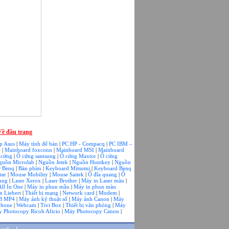
Về đầu trang
p Asus
|
Máy tính để bàn
|
PC HP - Compacq
|
PC IBM –
e
|
Mainboard foxconn
|
Mainboard MSI
|
Mainboard
 cứng
|
Ổ cứng samsung
|
Ổ cứng Maxtor
|
Ổ cứng
guồn Microlab
|
Nguồn Jetek
|
Nguồn Huntkey
|
Nguồn
 Benq
|
Bàn phím
|
Keyboard Mitsumi
|
Keyboard Benq
tar
|
Mouse Mobility
|
Mouse Saitek
|
Ổ đĩa quang
|
Ổ
sung
|
Laser Xerox
|
Laser Brother
|
Máy in Laser màu
|
All In One
|
Máy in phun mầu
|
Máy in phun màu
 Liebert
|
Thiết bị mạng
|
Network card
|
Modem
|
B MP4
|
Máy ảnh kỹ thuật số
|
Máy ảnh Canon
|
Máy
phone
|
Webcam
|
Tivi Box
|
Thiết bị văn phòng
|
Máy
 Photocopy Ricoh Aficio
|
Máy Photocopy Canon
|