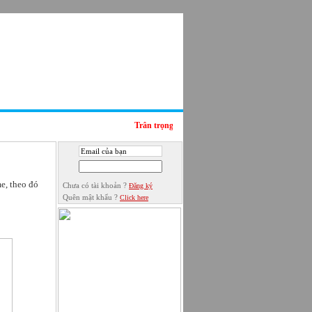
N HỆ
Trân trọng cảm ơn Quý khách đã tới thăm Websi
e, theo đó
Chưa có tài khoản ?
Đăng ký
Quên mật khẩu ?
Click here