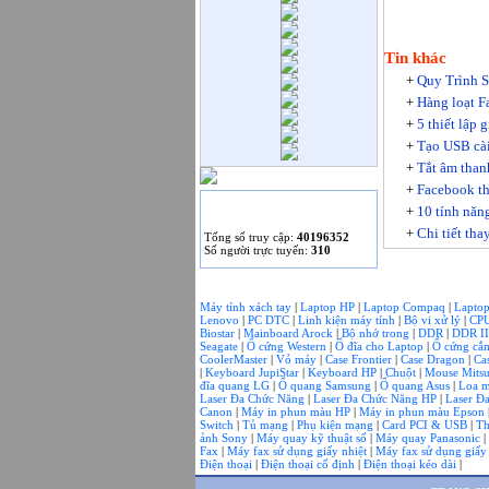
HP giới thiệu máy tính
để bàn Stream và
Pavilion mini.
Tin khác
+
Quy Trình S
Hàng loạt Facebooker
lao đao vì trò “tri ân
+
Hàng loạt Fa
khách hàng”.
+
5 thiết lập 
+
Tạo USB cài
+
Tắt âm than
+
Facebook th
THỐNG KÊ
+
10 tính năn
+
Chi tiết th
Tống số truy cập:
40196352
Số người trực tuyến:
310
Máy tính xách tay
|
Laptop HP
|
Laptop Compaq
|
Lapto
Lenovo
|
PC DTC
|
Linh kiện máy tính
|
Bộ vi xử lý
|
CPU
Biostar
|
Mainboard Arock
|
Bộ nhớ trong
|
DDR
|
DDR I
Seagate
|
Ổ cứng Western
|
Ổ đĩa cho Laptop
|
Ổ cứng cắ
CoolerMaster
|
Vỏ máy
|
Case Frontier
|
Case Dragon
|
Ca
|
Keyboard JupiStar
|
Keyboard HP
|
Chuột
|
Mouse Mits
đĩa quang LG
|
Ổ quang Samsung
|
Ổ quang Asus
|
Loa m
Laser Đa Chức Năng
|
Laser Đa Chức Năng HP
|
Laser Đ
Canon
|
Máy in phun màu HP
|
Máy in phun màu Epson
Switch
|
Tủ mạng
|
Phụ kiện mạng
|
Card PCI & USB
|
Th
ảnh Sony
|
Máy quay kỹ thuật số
|
Máy quay Panasonic
|
Fax
|
Máy fax sử dụng giấy nhiệt
|
Máy fax sử dụng giấ
Điện thoại
|
Điện thoại cố định
|
Điện thoại kéo dài
|