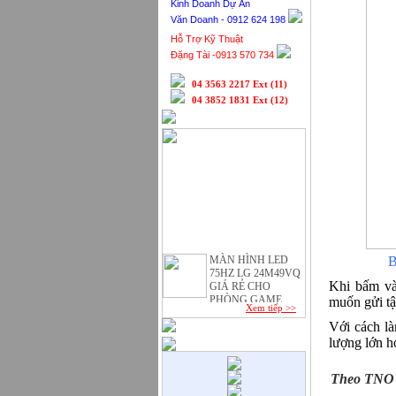
Kinh Doanh Dự Án
Văn Doanh - 0912 624 198
Hỗ Trợ Kỹ Thuật
Đặng Tài -0913 570 734
04 3563 2217 Ext (11)
04 3852 1831 Ext (12)
MÀN HÌNH LED
B
75HZ LG 24M49VQ
GIÁ RẺ CHO
Khi bấm và
PHÒNG GAME
muốn gửi tậ
Xem tiếp >>
Apple bán 48.000
Với cách l
MacBook 2015 trong
một ngày.
lượng lớn 
Quy Trình SEO
website lên Top
Theo TNO
Google.