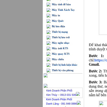
Máy tính để bàn
Máy Tính Xách Tay
Máy in
Máy Quét
Bộ lưu điện
Thiết bị mạng
Thiết bị lưu trữ
Máy nghe nhạc
Để khai thá
Máy ảnh KTS
trình duyệt
Máy quay KTS
Bước 1:
Máy chiếu
chỉ:
https:/
Gmail.
Thiết bị linh kiện khác
Thiết bị văn phòng
Bước 2:
Th
xong, tiến h
BÁN HÀNG TRỰC TUYẾN
Bước 3:
B
dung thư, n
sẵn trong d
Kinh Doanh Phân Phối
nằm kế bên
Kim Thúy – 0913 031 506
Kinh Doanh Phân Phối
Danh Lăng - 091 848 0886