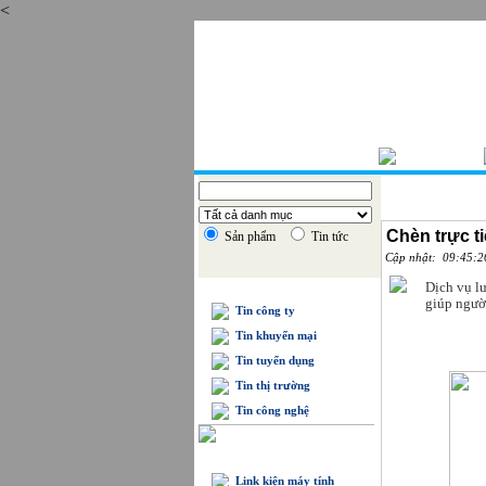
<
Thứ bẩy , 08/08/2026
TRANG CHỦ
Chèn trực ti
Sản phẩm
Tin tức
Cập nhật: 09:45:2
Dịch vụ l
TIN TỨC
giúp ngườ
Tin công ty
Tin khuyến mại
Tin tuyển dụng
Tin thị trường
Tin công nghệ
DANH MỤC SẢN PHẨM
Link kiện máy tính