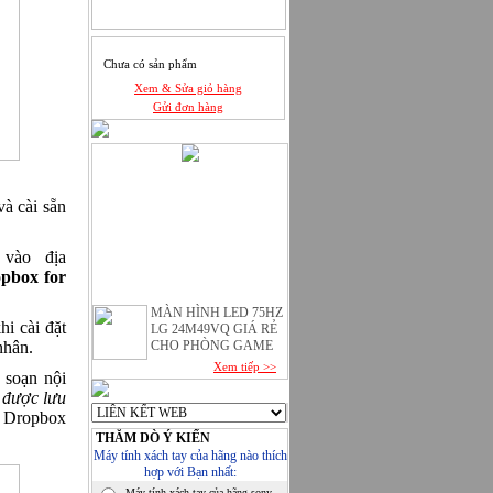
Chưa có sản phẩm
Xem & Sửa giỏ hàng
Gửi đơn hàng
và cài sẵn
 vào địa
pbox for
MÀN HÌNH LED 75HZ
LG 24M49VQ GIÁ RẺ
i cài đặt
CHO PHÒNG GAME
nhân.
Xem tiếp >>
Chuyên phân phối linh
c soạn nội
kiện máy tính
ã được lưu
a Dropbox
Chuyên phân phối máy in
THĂM DÒ Ý KIẾN
Samsung
Máy tính xách tay của hãng nào thích
hợp với Bạn nhất:
Chuyên cung cấp máy in
Máy tính xách tay của hãng sony