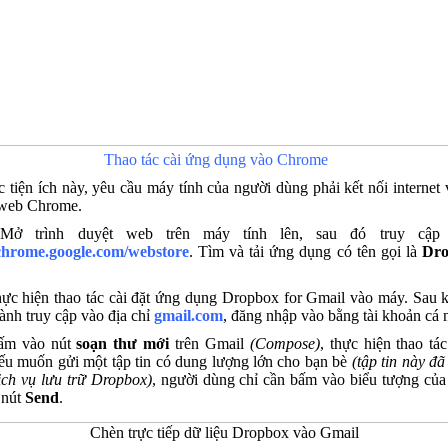
Thao tác cài ứng dụng vào Chrome
c tiện ích này, yêu cầu máy tính của người dùng phải kết nối internet 
 web Chrome.
Mở trình duyệt web trên máy tính lên, sau đó truy cập
/chrome.google.com/webstore
. Tìm và tải ứng dụng có tên gọi là
Dro
ực hiện thao tác cài đặt ứng dụng Dropbox for Gmail vào máy. Sau kh
ành truy cập vào địa chỉ
gmail.com
, đăng nhập vào bằng tài khoản cá 
ấm vào nút
soạn thư mới
trên Gmail
(Compose)
, thực hiện thao tá
ếu muốn gửi một tập tin có dung lượng lớn cho bạn bè
(tập tin này đ
ịch vụ lưu trữ Dropbox)
, người dùng chỉ cần bấm vào biểu tượng củ
 nút
Send
.